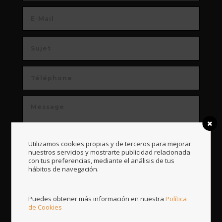
Utilizamos cookies propias y de terceros para mejorar
nuestros servicios y mostrarte publicidad relacionada
con tus preferencias, mediante el análisis de tus
hábitos de navegación.
Consentement:
J'accepte la
politique de confidentialité
Puedes obtener más información en nuestra
Política
de Cookies
=
Envoi
6 + 7