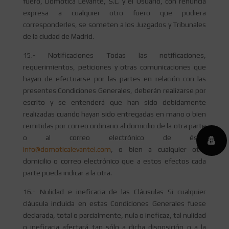
fuero, Domótica Levante, S.L. y el Usuario, con renuncia
expresa a cualquier otro fuero que pudiera
corresponderles, se someten a los Juzgados y Tribunales
de la ciudad de Madrid.
15.- Notificaciones Todas las notificaciones,
requerimientos, peticiones y otras comunicaciones que
hayan de efectuarse por las partes en relación con las
presentes Condiciones Generales, deberán realizarse por
escrito y se entenderá que han sido debidamente
realizadas cuando hayan sido entregadas en mano o bien
remitidas por correo ordinario al domicilio de la otra parte
o al correo electrónico de ésta,
info@domoticalevantel.com
, o bien a cualquier otro
domicilio o correo electrónico que a estos efectos cada
parte pueda indicar a la otra.
16.- Nulidad e ineficacia de las Cláusulas Si cualquier
cláusula incluida en estas Condiciones Generales fuese
declarada, total o parcialmente, nula o ineficaz, tal nulidad
o ineficacia afectará tan sólo a dicha disposición o a la