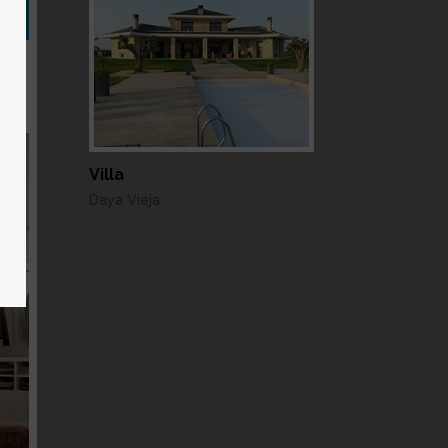
 du
Villa
Daya Vieja