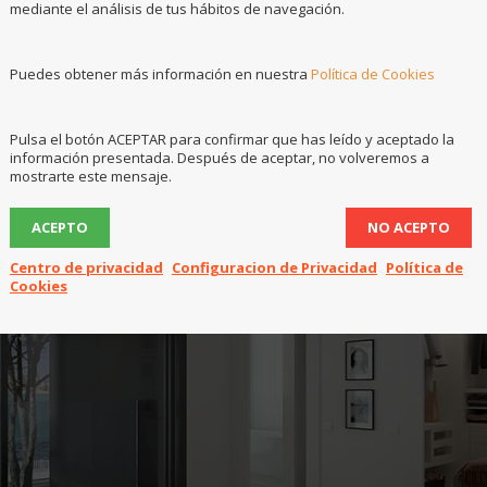
mediante el análisis de tus hábitos de navegación.
ifamiliales de luxe à Campello
quatre villas avec tous les services, y compris l’intégration
Puedes obtener más información en nuestra
Política de Cookies
ns tactiles de la maison avec lesquels sont également
rsiennes, le climat, etc.
Pulsa el botón ACEPTAR para confirmar que has leído y aceptado la
información presentada. Después de aceptar, no volveremos a
mostrarte este mensaje.
ACEPTO
NO ACEPTO
Centro de privacidad
Configuracion de Privacidad
Política de
Cookies