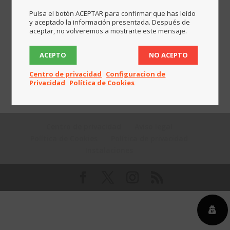
17
18
19
20
21
22
23
Pulsa el botón ACEPTAR para confirmar que has leído
24
25
26
27
28
29
30
y aceptado la información presentada. Después de
aceptar, no volveremos a mostrarte este mensaje.
31
« Abr
ACEPTO
NO ACEPTO
Centro de privacidad
Configuracion de
Privacidad
Política de Cookies
Centro de privacidad
Aviso legal
Política de Cookies
Política de privacidad
Instalaciones