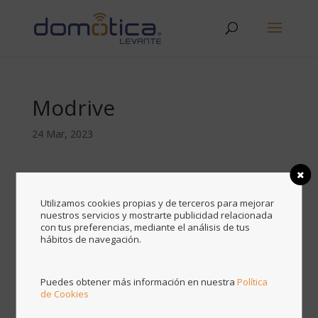
Modrive
24 Mar, 2023
Modrive
Utilizamos cookies propias y de terceros para mejorar
nuestros servicios y mostrarte publicidad relacionada
con tus preferencias, mediante el análisis de tus
agosto 2026
hábitos de navegación.
L
M
X
J
V
S
D
1
2
Puedes obtener más información en nuestra
Política
3
4
5
6
7
8
9
de Cookies
10
11
12
13
14
15
16