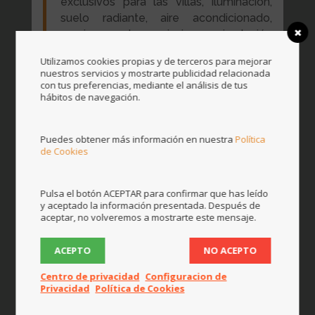
exclusivos para las villas, iluminación,
suelo radiante, aire acondicionado,
persianas, estores, piscina, re-circulación
de aire, vídeo portero inteligente.
Utilizamos cookies propias y de terceros para mejorar
nuestros servicios y mostrarte publicidad relacionada
con tus preferencias, mediante el análisis de tus
Solución completa, de gestión de la
hábitos de navegación.
vivienda, todos los sistemas se manejan
fácilmente desde pantallas táctiles en
color ubicadas de forma estratégica,
Puedes obtener más información en nuestra
Política
de Cookies
además su video portero inteligente,
avisarán al IPad esté donde esté el dueño,
pudiendo conversar con la persona que
Pulsa el botón ACEPTAR para confirmar que has leído
solicita el acceso, del mismo modo todo el
y aceptado la información presentada. Después de
control de la vivienda está siempre en las
aceptar, no volveremos a mostrarte este mensaje.
manos del cliente, siempre desde su IPad
o Smartphone.
ACEPTO
NO ACEPTO
Centro de privacidad
Configuracion de
Privacidad
Política de Cookies