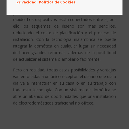
Privacidad
Política de Cookies
un 20% como mínimo, y utiliza la red eléctrica de 220V,
por lo que la instalación del sistema es bastante
rápido. Los dispositivos están conectados entre sí, por
ello
los esquemas de diseño son más sencillos,
reduciendo el coste de planificación y el proceso de
instalación. Con la tecnología inalámbrica se puede
integrar la domótica en cualquier lugar sin necesidad
de hacer grandes reformas; además de
la posibilidad
de actualizar el sistema o ampliarlo fácilmente.
Pero en realidad, todas estas posibilidades y ventajas
van enfocadas a un único receptor: el usuario que día a
día va a interactuar en su casa o en su trabajo con
toda esta tecnología. Con un sistema de domótica se
abre un abanico de oportunidades que una instalación
de electrodomésticos tradicional no ofrece.